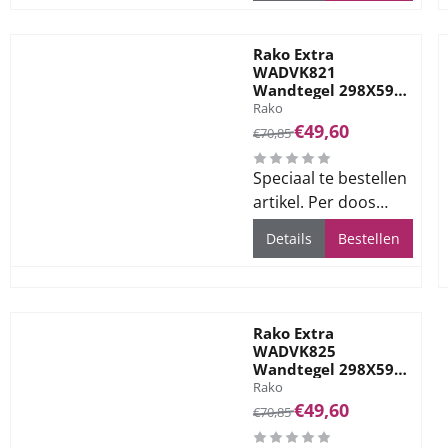
Rako Extra
WADVK821
Wandtegel 298X598
Merk:
Brown Grey 8mm
Rako
Mat
Van 70,85 voor 49,60
€49,60
€70,85
Speciaal te bestellen
artikel. Per doos
1.44m2. Levertijd ca.
Details
Bestellen
3 weken.
Rako Extra
WADVK825
Wandtegel 298X598
Merk:
Black 8mm Mat
Rako
Van 70,85 voor 49,60
€49,60
€70,85