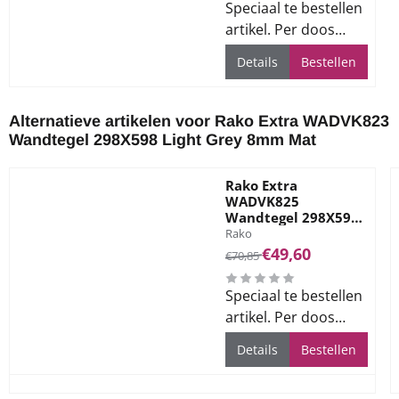
Speciaal te bestellen
artikel. Per doos
1.44m2. Levertijd ca.
Details
Bestellen
3 weken.
Alternatieve artikelen voor
Rako Extra WADVK823
Wandtegel 298X598 Light Grey 8mm Mat
Rako Extra
WADVK825
Wandtegel 298X598
Merk:
Black 8mm Mat
Rako
Van 70,85 voor 49,60
€49,60
€70,85
Speciaal te bestellen
artikel. Per doos
1.44m2. Levertijd ca.
Details
Bestellen
3 weken.