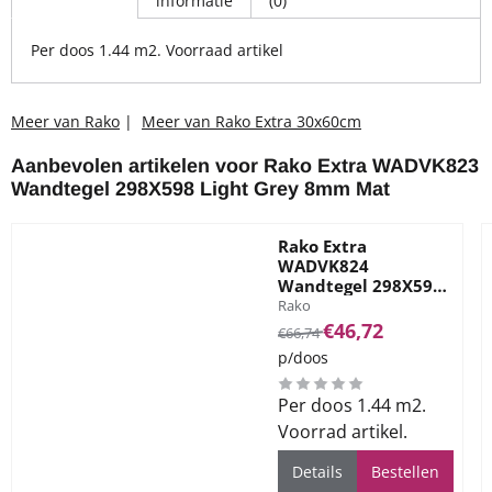
informatie
(0)
Per doos 1.44 m2. Voorraad artikel
Meer van Rako
|
Meer van Rako Extra 30x60cm
Aanbevolen artikelen voor
Rako Extra WADVK823
Wandtegel 298X598 Light Grey 8mm Mat
Rako Extra
WADVK824
Wandtegel 298X598
Merk:
Dark Grey 8mm Mat
Rako
Van 66,74 voor 46,72
€46,72
€66,74
p/doos
Per doos 1.44 m2.
Voorrad artikel.
Details
Bestellen