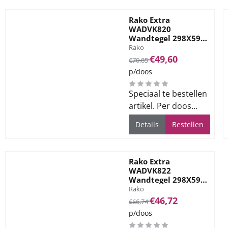
Rako Extra
WADVK820
Wandtegel 298X598
Merk:
Ivory 8mm Mat
Rako
Van 70,85 voor 49,60
€49,60
€70,85
p/doos
Speciaal te bestellen
artikel. Per doos
1.44m2. Levertijd ca.
Details
Bestellen
3 weken.
Rako Extra
WADVK822
Wandtegel 298X598
Merk:
White Grey 8mm
Rako
Mat
Van 66,74 voor 46,72
€46,72
€66,74
p/doos