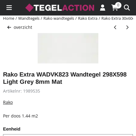
Cookievoorkeuren zijn momenteel gesloten.
0
Home
/
Wandtegels
/
Rako wandtegels
/
Rako Extra
/
Rako Extra 30x60c
overzicht
Rako Extra WADVK823 Wandtegel 298X598
Light Grey 8mm Mat
Artikelnr:
1989535
Rako
Per doos 1.44 m2
Eenheid