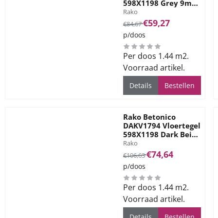
598X1198 Grey 9mm
Merk:
Mat Ret.R10
Rako
Van 84,67 voor 59,27
€59,27
€84,67
p/doos
Per doos 1.44 m2.
Voorraad artikel.
Details
Bestellen
Rako Betonico
DAKV1794 Vloertegel
598X1198 Dark Beige
Merk:
10mm Mat Ret.R10
Rako
Van 106,63 voor 74,64
€74,64
€106,63
p/doos
Per doos 1.44 m2.
Voorraad artikel.
Details
Bestellen