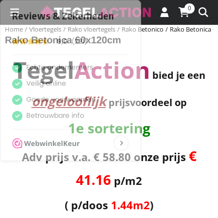
Cookievoorkeuren zijn momenteel gesloten.
0
Home
/
Vloertegels
/
Rako vloertegels
/
Rako Betonico
/
Rako Betonica 
Rako Betonica 60x120cm
Tegel
Action
bied je een
ongelooflijk
prijsvoordeel op
1e sortering
€
Adv prijs v.a. € 58.80 onze prijs
41.16
p/m2
( p/doos
1.44m2
)