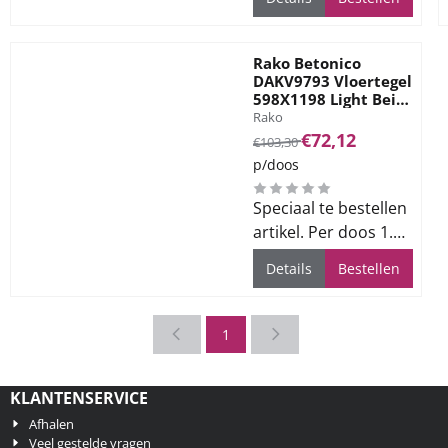
Rako Betonico
DAKV9793 Vloertegel
598X1198 Light Beige
Merk:
9mm Mat Ret.R10
Rako
Van 103,30 voor 72,12
€72,12
€103,30
p/doos
Speciaal te bestellen
artikel. Per doos 1.44
m2. Levertijd ca. 3
Details
Bestellen
weken
1
KLANTENSERVICE
Afhalen
Veel gestelde vragen