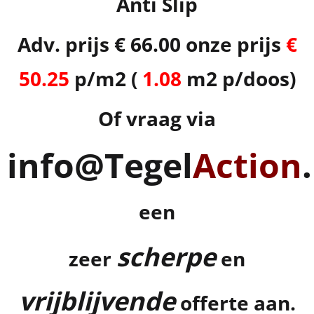
Anti Slip
Adv. prijs € 66.00 onze prijs
€
50.25
p/m2 (
1.08
m2 p/doos)
Of vraag via
info@Tegel
Action
een
scherpe
zeer
en
vrijblijvende
offerte aan.