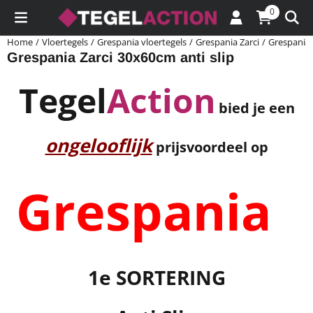
Cookievoorkeuren zijn momenteel gesloten.
0
Home
/
Vloertegels
/
Grespania vloertegels
/
Grespania Zarci
/
Grespania 
Grespania Zarci 30x60cm anti slip
Tegel
Action
bied je een
ongelooflijk
prijsvoordeel op
Grespania
1e SORTERING