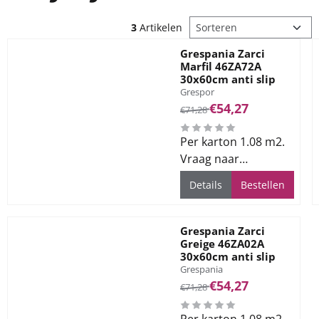
Sorteermethode
3
Artikelen
Grespania Zarci
Marfil 46ZA72A
30x60cm anti slip
Merk:
Grespor
Van 71,28 voor 54,27
€54,27
€71,28
Per karton 1.08 m2.
Vraag naar
beschikbaarheid of
Details
Bestellen
levertijd
Grespania Zarci
Greige 46ZA02A
30x60cm anti slip
Merk:
Grespania
Van 71,28 voor 54,27
€54,27
€71,28