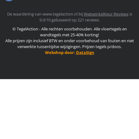
De waardering van www.tegelaction.nl bij
WebwinkelKeur Reviews
is
9.0/10 gebaseerd op 221 reviews.
© TegelAction - Alle rechten voorbehouden. Alle vloertegels en
wandtegels met 25-40% korting!
Alle prijzen zijn inclusief BTW en onder voorbehoud van fouten en niet
verwerkte tussentijdse wijzigingen. Prijzen tegels p/doos.
Webshop door:
DataSign
TegelAction nieuws
Edes-Ceramics B.V.