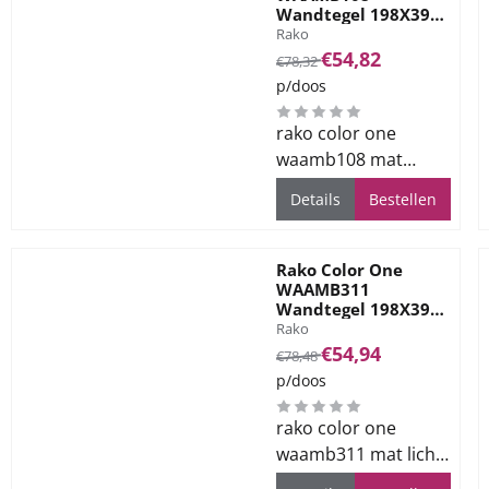
Wandtegel 198X398
Merk:
Beige 7mm Mat
Rako
Van 78,32 voor 54,82
€54,82
€78,32
p/doos
rako color one
waamb108 mat
beige 19.8x39.8cm.
Details
Bestellen
Levertijd ca. 2 weken.
Rako Color One
WAAMB311
Wandtegel 198X398
Merk:
Dark beige 7mm Mat
Rako
Van 78,48 voor 54,94
€54,94
€78,48
p/doos
rako color one
waamb311 mat licht
beige bruin