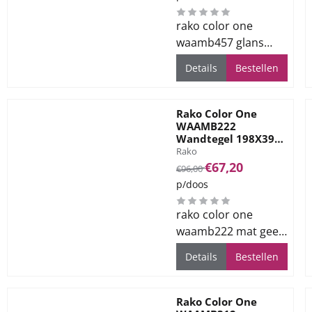
rako color one
waamb457 glans
turquoise
Details
Bestellen
19.8x39.8cm.
Levertijd ca. 2 weken.
Rako Color One
WAAMB222
Wandtegel 198X398
Merk:
Dark Yellow 7mm
Rako
Mat
Van 96,00 voor 67,20
€67,20
€96,00
p/doos
rako color one
waamb222 mat geel
19.8x39.8cm.
Details
Bestellen
Levertijd ca. 2 weken.
Rako Color One