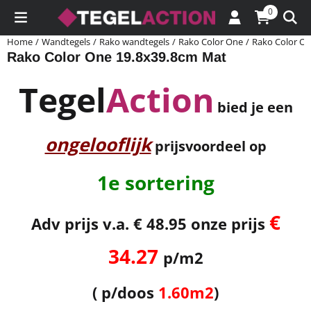
Cookievoorkeuren zijn momenteel gesloten.
0
Home
/
Wandtegels
/
Rako wandtegels
/
Rako Color One
/
Rako Color On
Rako Color One 19.8x39.8cm Mat
Tegel
Action
bied je een
ongelooflijk
prijsvoordeel op
1e sortering
€
Adv prijs v.a. € 48.95 onze prijs
34.27
p/m2
( p/doos
1.60m2
)