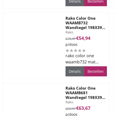
Details
Bestellen
19.8x39.8cm.
Levertijd ca. 2 weken.
Rako Color One
WAAMB732
Wandtegel 198X398
Merk:
Black 7mm Mat
Rako
Van 78,48 voor 54,94
€54,94
€78,48
p/doos
rako color one
waamb732 mat
zwart 19.8x39.8cm.
Details
Bestellen
Levertijd ca. 2 weken.
Rako Color One
WAAMB681
Wandtegel 198X398
Merk:
Dark Brown 7mm
Rako
Mat
Van 90,96 voor 63,67
€63,67
€90,96
p/doos