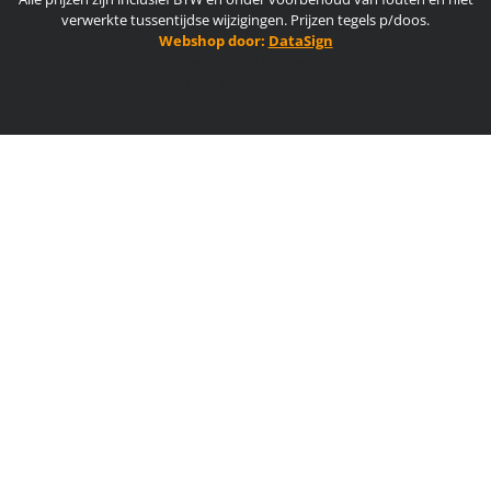
verwerkte tussentijdse wijzigingen. Prijzen tegels p/doos.
Webshop door:
DataSign
TegelAction nieuws
Edes-Ceramics B.V.