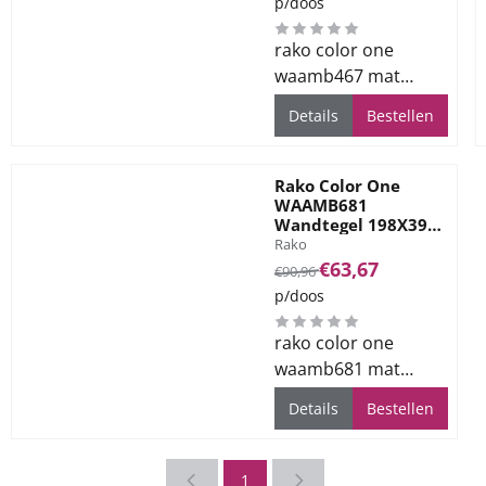
p/doos
rako color one
waamb467 mat
turquoise
Details
Bestellen
19.8x39.8cm.
Levertijd ca. 2 weken.
Rako Color One
WAAMB681
Wandtegel 198X398
Merk:
Dark Brown 7mm
Rako
Mat
Van 90,96 voor 63,67
€63,67
€90,96
p/doos
rako color one
waamb681 mat
bruin 19.8x39.8cm.
Details
Bestellen
Levertijd ca. 2 weken.
1