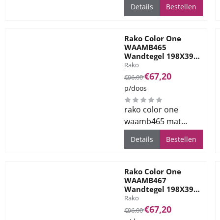
oranje 198x39.8cm.
Details
Bestellen
Levertijd ca. 2 weken.
Rako Color One
WAAMB465
Wandtegel 198X398
Merk:
Light Green 7mm
Rako
Mat
Van 96,00 voor 67,20
€67,20
€96,00
p/doos
rako color one
waamb465 mat
groen 19.8x39.8cm.
Details
Bestellen
Levertijd ca. 2 weken.
Rako Color One
WAAMB467
Wandtegel 198X398
Merk:
Turquoise 7mm Mat
Rako
Van 96,00 voor 67,20
€67,20
€96,00