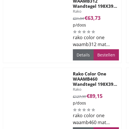
WAAMB312
Wandtegel 198X398
Merk:
Beige Grey 7mm Mat
Rako
Van 91,04 voor 63,73
€63,73
€91,04
p/doos
rako color one
waamb312 mat
beige 19.8x39.8cm.
Details
Bestellen
Levertijd ca. 2 weken.
Rako Color One
WAAMB460
Wandtegel 198X398
Merk:
Orange 7mm Mat
Rako
Van 127,36 voor 89,15
€89,15
€127,36
p/doos
rako color one
waamb460 mat