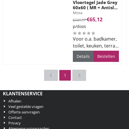
Vloertegel Jade Grey
60x60 ( MR = Antislip
Merk:
)
Mosa
Van 101,17 voor 65,12
€65,12
€101,17
p/doos
Voor o.a. badkamer,
toilet, keuken, terras
en bedrijfsvloeren
Details
Bestellen
1
KLANTENSERVICE
Afhalen
Veel gestelde vragen
Offerte aanvragen
Contact
Privacy
Algemene voorwaarden