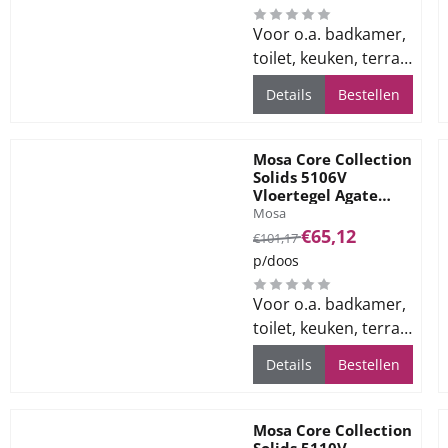
Voor o.a. badkamer,
toilet, keuken, terras
en bedrijfsvloeren
Details
Bestellen
Mosa Core Collection
Solids 5106V
Vloertegel Agate
Merk:
Grey 60x60
Mosa
Van 101,17 voor 65,12
€65,12
€101,17
p/doos
Voor o.a. badkamer,
toilet, keuken, terras
en bedrijfsvloeren
Details
Bestellen
Mosa Core Collection
Solids 5110V