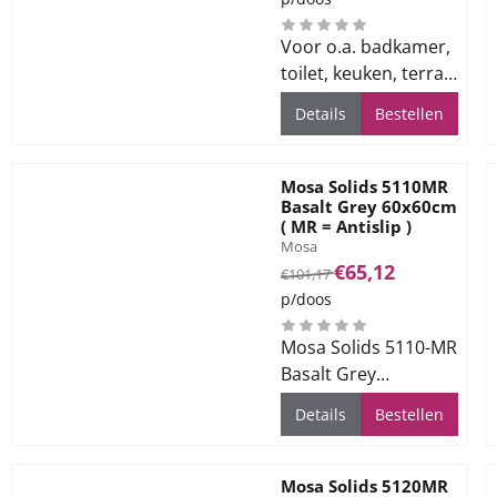
Voor o.a. badkamer,
toilet, keuken, terras
en bedrijfsvloeren
Details
Bestellen
Mosa Solids 5110MR
Basalt Grey 60x60cm
( MR = Antislip )
Merk:
Mosa
Van 101,17 voor 65,12
€65,12
€101,17
p/doos
Mosa Solids 5110-MR
Basalt Grey
60x60cm. ( MR =
Details
Bestellen
Antislip )
Mosa Solids 5120MR