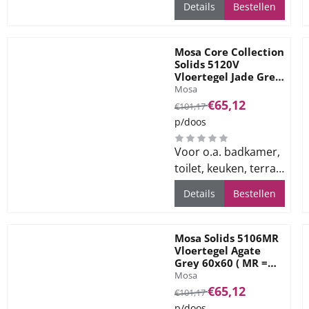
Details
Bestellen
Mosa Core Collection
Solids 5120V
Vloertegel Jade Grey
Merk:
60x60
Mosa
Van 101,17 voor 65,12
€65,12
€101,17
p/doos
Voor o.a. badkamer,
toilet, keuken, terras
en bedrijfsvloeren
Details
Bestellen
Mosa Solids 5106MR
Vloertegel Agate
Grey 60x60 ( MR =
Merk:
Antislip )
Mosa
Van 101,17 voor 65,12
€65,12
€101,17
p/doos