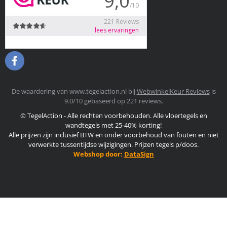
De waardering van www.tegelaction.nl bij
WebwinkelKeur Reviews
is
9.0/10 gebaseerd op 221 reviews.
© TegelAction - Alle rechten voorbehouden. Alle vloertegels en
wandtegels met 25-40% korting!
Alle prijzen zijn inclusief BTW en onder voorbehoud van fouten en niet
verwerkte tussentijdse wijzigingen. Prijzen tegels p/doos.
Webshop door:
DataSign
TegelAction nieuws
Edes-Ceramics B.V.