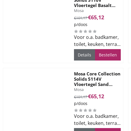
Vloertegel Basalt
Merk:
Grey 60x60
Mosa
Van 101,17 voor 65,12
€65,12
€101,17
p/doos
Voor o.a. badkamer,
toilet, keuken, terras
en bedrijfsvloeren
Details
Bestellen
Mosa Core Collection
Solids 5114V
Vloertegel Sand
Merk:
Beige 60x60
Mosa
Van 101,17 voor 65,12
€65,12
€101,17
p/doos
Voor o.a. badkamer,
toilet, keuken, terras
en bedrijfsvloeren