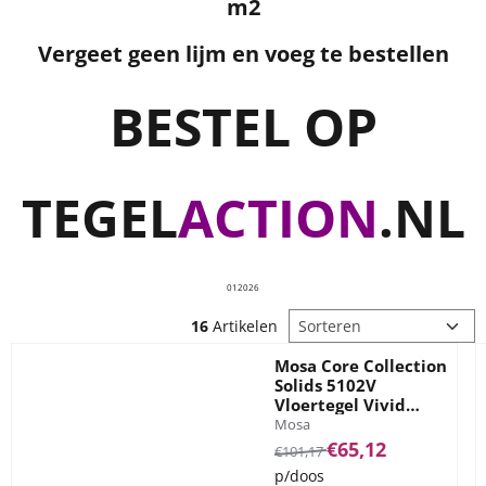
m2
Vergeet geen lijm en voeg te bestellen
BESTEL OP
TEGEL
ACTION
.NL
012026
Sorteermethode
16
Artikelen
Mosa Core Collection
Solids 5102V
Vloertegel Vivid
Merk:
White 60x60
Mosa
Van 101,17 voor 65,12
€65,12
€101,17
p/doos