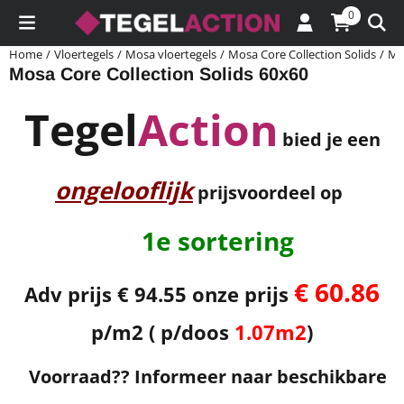
Cookievoorkeuren zijn momenteel gesloten.
0
Home
/
Vloertegels
/
Mosa vloertegels
/
Mosa Core Collection Solids
/
Mo
Mosa Core Collection Solids 60x60
Tegel
Action
bied je een
ongelooflijk
prijsvoordeel op
1e sortering
€ 60.86
Adv prijs € 94.55 onze prijs
p/m2 ( p/doos
1.07m2
)
Voorraad?? Informeer naar beschikbare