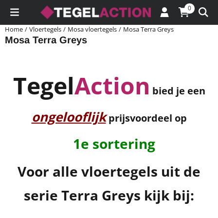
Cookievoorkeuren zijn momenteel gesloten.
0
Home
/
Vloertegels
/
Mosa vloertegels
/
Mosa Terra Greys
Mosa Terra Greys
Tegel
Action
bied je een
ongelooflijk
prijsvoordeel op
1e sortering
Voor alle vloertegels uit de
serie Terra Greys kijk bij: