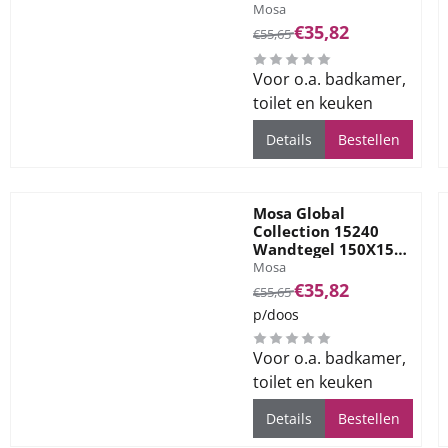
Merk:
Ivoorzwart Uni
Mosa
5,6mm Mat
Van 55,65 voor 35,82
€35,82
€55,65
Voor o.a. badkamer,
toilet en keuken
Details
Bestellen
Mosa Global
Collection 15240
Wandtegel 150X150
Merk:
Accent Zwart 5,6mm
Mosa
Mat
Van 55,65 voor 35,82
€35,82
€55,65
p/doos
Voor o.a. badkamer,
toilet en keuken
Details
Bestellen