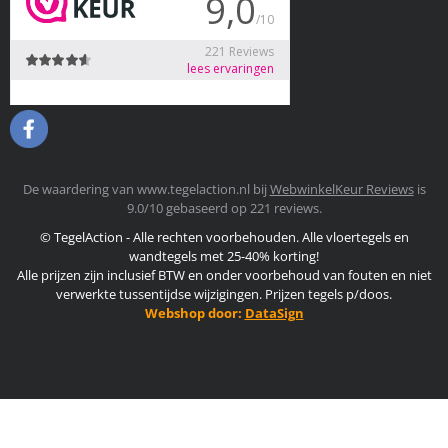
De waardering van www.tegelaction.nl bij
WebwinkelKeur Reviews
is
9.0/10 gebaseerd op 221 reviews.
© TegelAction - Alle rechten voorbehouden. Alle vloertegels en
wandtegels met 25-40% korting!
Alle prijzen zijn inclusief BTW en onder voorbehoud van fouten en niet
verwerkte tussentijdse wijzigingen. Prijzen tegels p/doos.
Webshop door:
DataSign
TegelAction nieuws
Edes-Ceramics B.V.