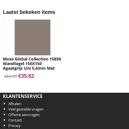
Laatst bekeken items
Mosa Global Collection 15850
Wandtegel 150X150
Agaatgrijs Uni 5,6mm Mat
€
35,82
€
55,65
KLANTENSERVICE
Afhalen
Veel gestelde vragen
Offerte aanvragen
Contact
Privacy