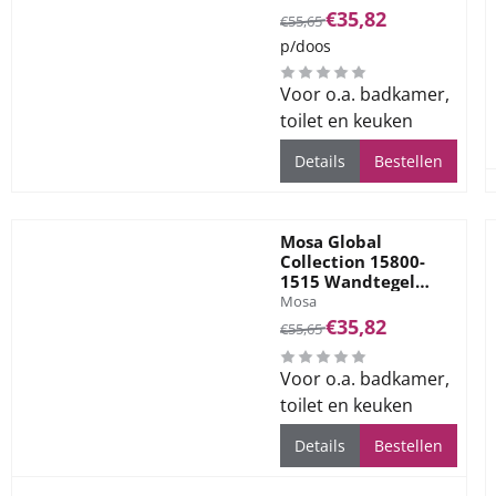
Van 55,65 voor 35,82
€35,82
€55,65
p/doos
Voor o.a. badkamer,
toilet en keuken
Details
Bestellen
Mosa Global
Collection 15800-
1515 Wandtegel
Merk:
150X150 Ecruwit Mat
Mosa
5,6mm
Van 55,65 voor 35,82
€35,82
€55,65
Voor o.a. badkamer,
toilet en keuken
Details
Bestellen