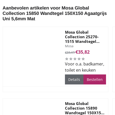
Aanbevolen artikelen voor
Mosa Global
Collection 15850 Wandtegel 150X150 Agaatgrijs
Uni 5,6mm Mat
Mosa Global
Collection 25270-
1515 Wandtegel
Merk:
150X150 White Grey
Mosa
Mat 5,6mm
Van 55,65 voor 35,82
€35,82
€55,65
Voor o.a. badkamer,
toilet en keuken
Details
Bestellen
Mosa Global
Collection 15890
Wandtegel 150X150