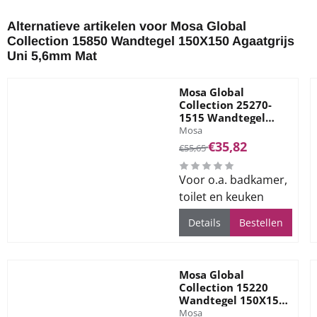
Alternatieve artikelen voor
Mosa Global
Collection 15850 Wandtegel 150X150 Agaatgrijs
Uni 5,6mm Mat
Mosa Global
Collection 25270-
1515 Wandtegel
Merk:
150X150 White Grey
Mosa
Mat 5,6mm
Van 55,65 voor 35,82
€35,82
€55,65
Voor o.a. badkamer,
toilet en keuken
Details
Bestellen
Mosa Global
Collection 15220
Wandtegel 150X150
Merk:
Grijs Uni 5,6mm Mat
Mosa