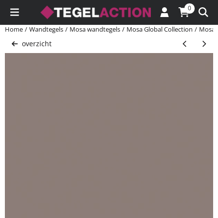
Cookievoorkeuren zijn momenteel gesloten.
0
Home
/
Wandtegels
/
Mosa wandtegels
/
Mosa Global Collection
/
Mosa G
overzicht