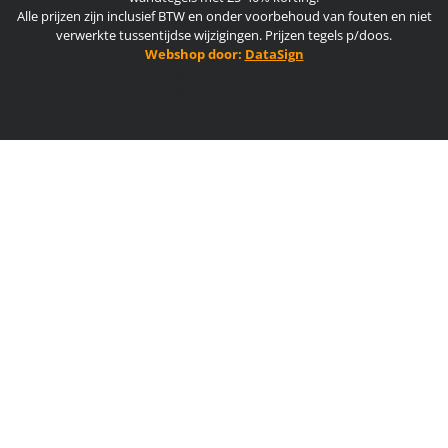
Alle prijzen zijn inclusief BTW en onder voorbehoud van fouten en niet
verwerkte tussentijdse wijzigingen. Prijzen tegels p/doos.
Webshop door:
DataSign
TegelAction nieuws
Edes-Ceramics B.V.