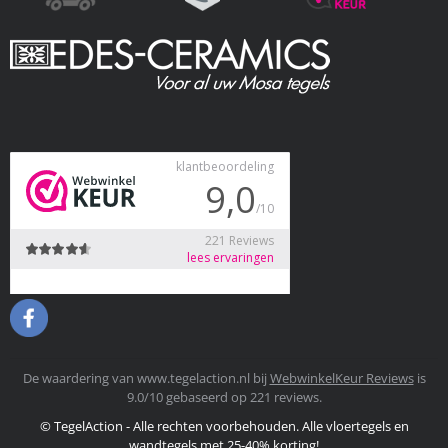
De waardering van www.tegelaction.nl bij
WebwinkelKeur Reviews
is
9.0/10 gebaseerd op 221 reviews.
© TegelAction - Alle rechten voorbehouden. Alle vloertegels en
wandtegels met 25-40% korting!