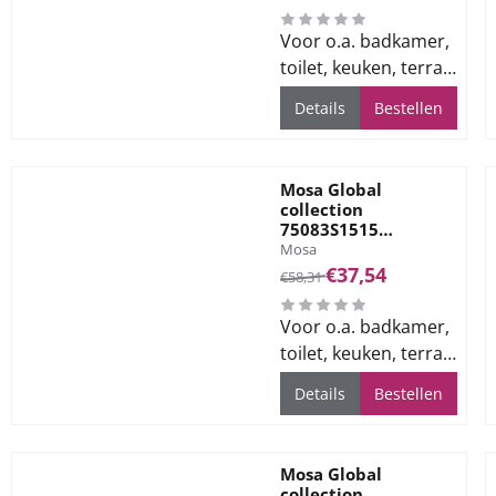
7mm
Voor o.a. badkamer,
toilet, keuken, terras
en bedrijfsvloeren
Details
Bestellen
Mosa Global
collection
75083S1515
Merk:
Vloertegel 150X150
Mosa
GR. Copper Green
Van 58,31 voor 37,54
€37,54
€58,31
7mm
Voor o.a. badkamer,
toilet, keuken, terras
en bedrijfsvloeren
Details
Bestellen
Mosa Global
collection