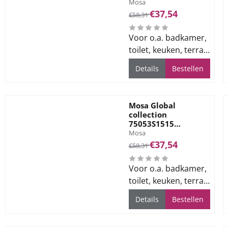
Merk:
Vloertegel 150X150
Mosa
Gr. Sun Yellow 7mm
Van 58,31 voor 37,54
€37,54
€58,31
Voor o.a. badkamer,
toilet, keuken, terras
en bedrijfsvloeren
Details
Bestellen
Mosa Global
collection
75053S1515
Merk:
Vloertegel 150X150
Mosa
Gr. Clay Grey 7mm
Van 58,31 voor 37,54
€37,54
€58,31
Voor o.a. badkamer,
toilet, keuken, terras
en bedrijfsvloeren
Details
Bestellen