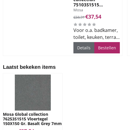
75103S1515
Merk:
Vloertegel 150X150
Mosa
Gr. Ivy Green 7mm
Van 58,31 voor 37,54
€37,54
€58,31
Voor o.a. badkamer,
toilet, keuken, terras
en bedrijfsvloeren
Details
Bestellen
Laatst bekeken items
Mosa Global collection
76253S1515 Vloertegel
150X150 Gr. Basalt Grey 7mm