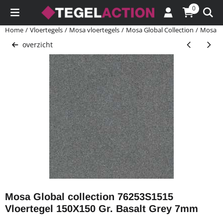
Cookievoorkeuren zijn momenteel gesloten.
0
Home
/
Vloertegels
/
Mosa vloertegels
/
Mosa Global Collection
/
Mosa Gl
overzicht
Mosa Global collection 76253S1515
Vloertegel 150X150 Gr. Basalt Grey 7mm