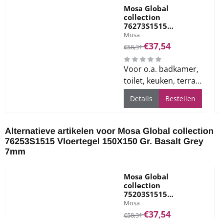
Mosa Global
collection
76273S1515
Merk:
Vloertegel 150X150
Mosa
Gr. Silver Grey 7mm
Van 58,31 voor 37,54
€37,54
€58,31
Voor o.a. badkamer,
toilet, keuken, terras
en bedrijfsvloeren
Details
Bestellen
Alternatieve artikelen voor
Mosa Global collection
76253S1515 Vloertegel 150X150 Gr. Basalt Grey
7mm
Mosa Global
collection
75203S1515
Merk:
Vloertegel 150X150
Mosa
Gr. Stardust Black
Van 58,31 voor 37,54
€37,54
€58,31