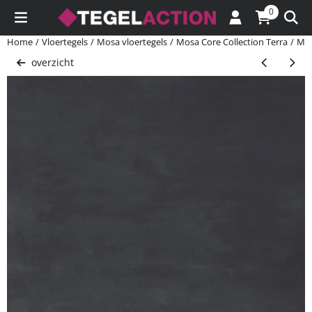
Cookievoorkeuren zijn momenteel gesloten.
0
Home
/
Vloertegels
/
Mosa vloertegels
/
Mosa Core Collection Terra
/
Mos
overzicht