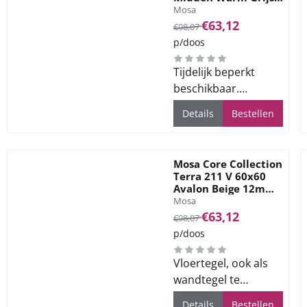
Merk:
12mm Mat Ret R10
Mosa
Van 98,07 voor 63,12
€63,12
€98,07
p/doos
Tijdelijk beperkt
beschikbaar.
Informeer naar
Details
Bestellen
levertijd en
beschikbaarheid
Mosa Core Collection
Terra 211 V 60x60
Avalon Beige 12mm
Merk:
Mat Ret R10
Mosa
Van 98,07 voor 63,12
€63,12
€98,07
p/doos
Vloertegel, ook als
wandtegel te
gebruiken, voor alle
Details
Bestellen