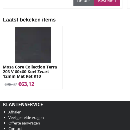
Details
Bestellen
ruimtes
Laatst bekeken items
Mosa Core Collection Terra
203 V 60x60 Koel Zwart
12mm Mat Ret R10
€
63,12
€
98,07
KLANTENSERVICE
Afhalen
Veel gestelde vragen
Offerte aanvragen
Contact