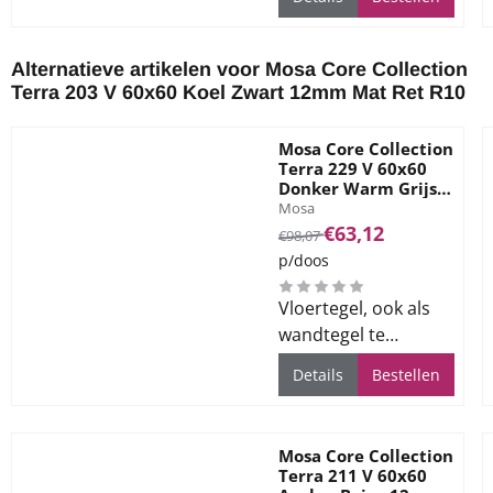
ruimtes
Alternatieve artikelen voor
Mosa Core Collection
Terra 203 V 60x60 Koel Zwart 12mm Mat Ret R10
Mosa Core Collection
Terra 229 V 60x60
Donker Warm Grijs
Merk:
12mm Mat Ret R10
Mosa
Van 98,07 voor 63,12
€63,12
€98,07
p/doos
Vloertegel, ook als
wandtegel te
gebruiken, voor alle
Details
Bestellen
ruimtes
Mosa Core Collection
Terra 211 V 60x60