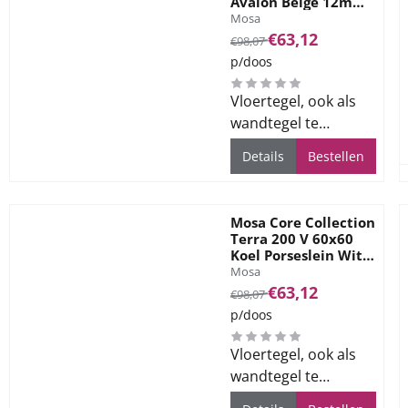
Avalon Beige 12mm
Merk:
Mat Ret R10
Mosa
Van 98,07 voor 63,12
€63,12
€98,07
p/doos
Vloertegel, ook als
wandtegel te
gebruiken, voor alle
Details
Bestellen
ruimtes
Mosa Core Collection
Terra 200 V 60x60
Koel Porseslein Wit
Merk:
12mm Mat Ret R10
Mosa
Van 98,07 voor 63,12
€63,12
€98,07
p/doos
Vloertegel, ook als
wandtegel te
gebruiken, voor alle