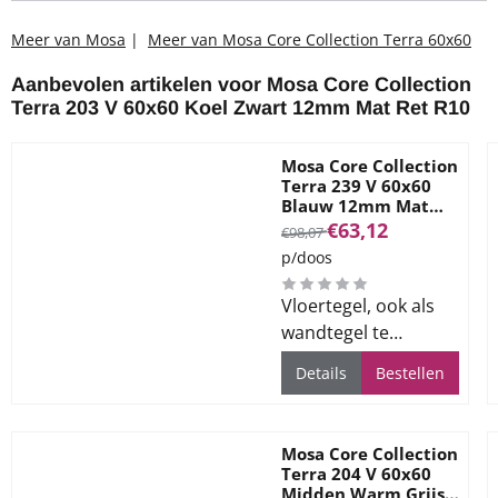
Meer van Mosa
|
Meer van Mosa Core Collection Terra 60x60
Aanbevolen artikelen voor
Mosa Core Collection
Terra 203 V 60x60 Koel Zwart 12mm Mat Ret R10
Mosa Core Collection
Terra 239 V 60x60
Blauw 12mm Mat
Ret R10
Van 98,07 voor 63,12
€63,12
€98,07
p/doos
Vloertegel, ook als
wandtegel te
gebruiken, voor alle
Details
Bestellen
ruimtes
Mosa Core Collection
Terra 204 V 60x60
Midden Warm Grijs